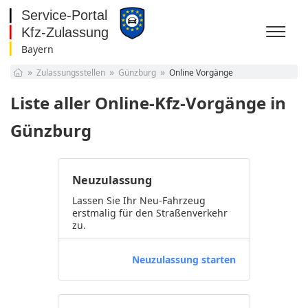
Bayern
Baden-Württemberg
Zulassungsstellen
Günzburg
Online Vorgänge
Bayern
Berlin
Liste aller Online-Kfz-Vorgänge in
Brandenburg
Bremen
Günzburg
Hamburg
Hessen
Mecklenburg-
Neuzulassung
Vorpommern
Niedersachsen
Nordrhein-Westfalen
Lassen Sie Ihr Neu-Fahrzeug
erstmalig für den Straßenverkehr
Rheinland-Pfalz
zu.
Saarland
Sachsen
Neuzulassung starten
Sachsen-Anhalt
Schleswig-Holstein
Thüringen